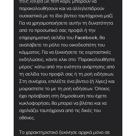
τους κουβά με ποπ κορν, μπορούν να 
Team Management
παρακολουθήσουν και να αλληλεπιδρούν 
Cubis Blog Gr
ουσιαστικά με το ίδιο βίντεο ταυτόχρονα μαζί. 
Για να χρησιμοποιήσετε αυτήν τη δυνατότητα 
από το προσωπικό σας προφίλ ή την 
επιχειρηματική σελίδα του Facebook, θα 
αναλάβετε το ρόλο του οικοδεσπότη του 
κόμματος. Για να ξεκινήσετε τις εορταστικές 
εκδηλώσεις, κάντε κλικ στο 'Παρακολουθήστε 
μέρος' κάτω από την ενότητα ανάρτησης από 
τη σελίδα του προφίλ σας ή τη ροή ειδήσεων. 
Στη συνέχεια, επιλέξτε ένα βίντεο (ή λίγες) και 
μοιραστείτε το με τη ροή ειδήσεων. Όποιος 
έχει πρόσβαση στη δημοσίευση που έχετε 
κυκλοφορήσει, θα μπορεί να βλέπει και να 
σχολιάζει ταυτόχρονα από τις δικές του 
οθόνες.
Το χαρακτηριστικό ξεκίνησε αρχικά μόνο σε 