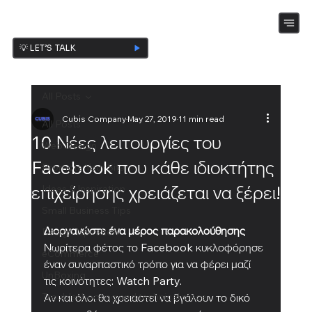
💡 LET’S TALK
All Posts
Cubis Company
May 27, 2019
11 min read
All Posts
10 Νέες λειτουργίες του
Web Design
Facebook που κάθε ιδιοκτήτης
Promote Your Site
επιχείρησης χρειάζεται να ξέρει!
Ideas & Inspiration
Small Business Tips
Διοργανώστε ένα μέρος παρακολούθησης
Design Ispiration
Νωρίτερα φέτος το Facebook κυκλοφόρησε 
eCommerce
έναν συναρπαστικό τρόπο για να φέρει μαζί 
UnBoxing
τις κοινότητες: Watch Party. 
Troubleshooting and technical piece
Αν και όλοι θα χρειαστεί να βγάλουν το δικό 